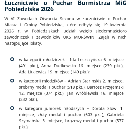
Łucznictwie o Puchar Burmistrza MiG
Pobiedziska 2026
W VI Zawodach Otwarcia Sezonu w Łucznictwie o Puchar
Miasta i Gminy Pobiedziska, które odbyły się 19 kwietnia
2026 r. w Pobiedziskach udział wzięło siedemnaścioro
zawodniczek i zawodników UKS MORŚWIN. Zajęli w nich
następujące lokaty:
w kategorii młodziczek – Ida Leszczyńska 6. miejsce
(491 pkt.), Anna Dudkowska 16. miejsce (239 pkt.),
Ada Litkiewicz 19. miejsce (149 pkt.);
w kategorii młodzików – Adrian Starinskis 2. miejsce,
srebrny medal i puchar (518 pkt.), Bartosz Przyjemski
12. miejsce (374 pkt.), Jan Wróblewski 16. miejsce
(332 pkt.);
w kategorii juniorek młodszych – Dorota Slowi 1.
miejsce, złoty medal i puchar (603 pkt.), Gabriela
Szymańska 3. miejsce, brązowy medal i puchar (577
pkt.);