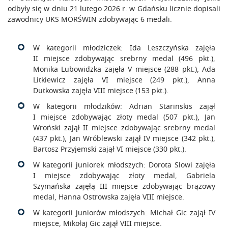
odbyły się w dniu 21 lutego 2026 r. w Gdańsku licznie dopisali
zawodnicy UKS MORŚWIN zdobywając 6 medali.
W kategorii młodziczek: Ida Leszczyńska zajęła
II miejsce zdobywając srebrny medal (496 pkt.),
Monika Lubowidzka zajęła V miejsce (288 pkt.), Ada
Litkiewicz zajęła VI miejsce (249 pkt.), Anna
Dutkowska zajęła VIII miejsce (153 pkt.).
W kategorii młodzików: Adrian Starinskis zajął
I miejsce zdobywając złoty medal (507 pkt.), Jan
Wroński zajął II miejsce zdobywając srebrny medal
(437 pkt.), Jan Wróblewski zajął IV miejsce (342 pkt.),
Bartosz Przyjemski zajął VI miejsce (330 pkt.).
W kategorii juniorek młodszych: Dorota Slowi zajęła
I miejsce zdobywając złoty medal, Gabriela
Szymańska zajęłą III miejsce zdobywając brązowy
medal, Hanna Ostrowska zajęła VIII miejsce.
W kategorii juniorów młodszych: Michał Gic zajął IV
miejsce, Mikołaj Gic zajął VIII miejsce.