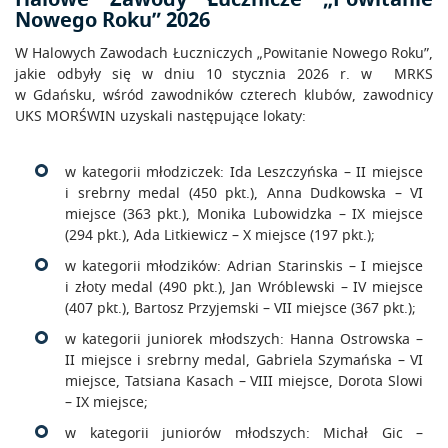
Nowego Roku” 2026
W Halowych Zawodach Łuczniczych „Powitanie Nowego Roku”,
jakie odbyły się w dniu 10 stycznia 2026 r. w MRKS
w Gdańsku, wśród zawodników czterech klubów, zawodnicy
UKS MORŚWIN uzyskali następujące lokaty:
w kategorii młodziczek: Ida Leszczyńska – II miejsce
i srebrny medal (450 pkt.), Anna Dudkowska – VI
miejsce (363 pkt.), Monika Lubowidzka – IX miejsce
(294 pkt.), Ada Litkiewicz – X miejsce (197 pkt.);
w kategorii młodzików: Adrian Starinskis – I miejsce
i złoty medal (490 pkt.), Jan Wróblewski – IV miejsce
(407 pkt.), Bartosz Przyjemski – VII miejsce (367 pkt.);
w kategorii juniorek młodszych: Hanna Ostrowska –
II miejsce i srebrny medal, Gabriela Szymańska – VI
miejsce, Tatsiana Kasach – VIII miejsce, Dorota Slowi
– IX miejsce;
w kategorii juniorów młodszych: Michał Gic –