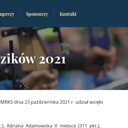
mprezy
Sponsorzy
Kontakt
zików 2021
S dnia 23 października 2021 r. udział wzięło
t.), Adriana Adamowska V miejsce (311 pkt.),