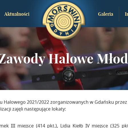
Aktualności
Galeria
I
 Zawody Halowe Młod
 Halowego 2021/2022 zorganizowanych w Gdańsku przez MRK
ji zajęli następujące lokaty:
ek III miejsce (414 pkt.), Lidia Kiełb IV miejsce (325 pk