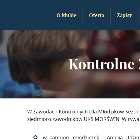
O klubie
Oferta
Zapisy
Kontrolne
W Zawodach Kontrolnych Dla Młodzików Sezonu
siedmioro zawodników UKS MORŚWIN. W rywalizac
w kategorii młodziczek – Amelia Odziom